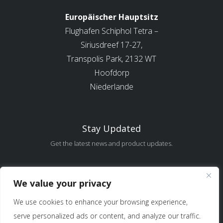
Europäischer Hauptsitz
Flughafen Schiphol Tetra –
Siriusdreef 17-27,
Transpolis Park, 2132 WT
Hoofdorp
Niederlande
Stay Updated
Get the latest news and product updates.
Error:
Contact form not found.
We value your privacy
We use cookies to enhance your browsing experience,
serve personalized ads or content, and analyze our traffic.