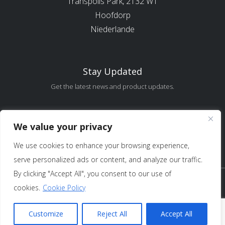
Transpolis Park, 2132 WT
Hoofdorp
Niederlande
Stay Updated
Get the latest news and product updates.
Error:
Contact form not found.
We value your privacy
We use cookies to enhance your browsing experience,
serve personalized ads or content, and analyze our traffic.
By clicking "Accept All", you consent to our use of
Copyright 2025 Sure Antennas Limited Firmennr.:
cookies.
Cookie Policy
12951685 – Alle Rechte vorbehalten /
Nutzungs- und
Verkaufsbedingungen
/
Datenschutz
Customize
Reject All
Accept All