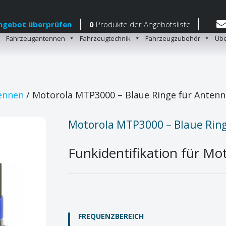
ngebot überprüfen
0
Produkte
der Angebotsliste
Fahrzeugantennen
Fahrzeugtechnik
Fahrzeugzubehör
Übe
gation
ennen
/ Motorola MTP3000 – Blaue Ringe für Antenn
Motorola MTP3000 – Blaue Rin
Funkidentifikation für M
FREQUENZBEREICH