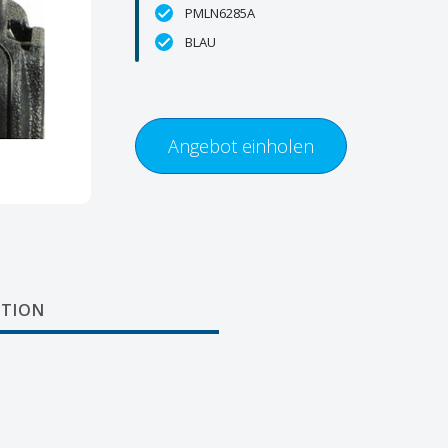
PMLN6285A
BLAU
Angebot einholen
TION