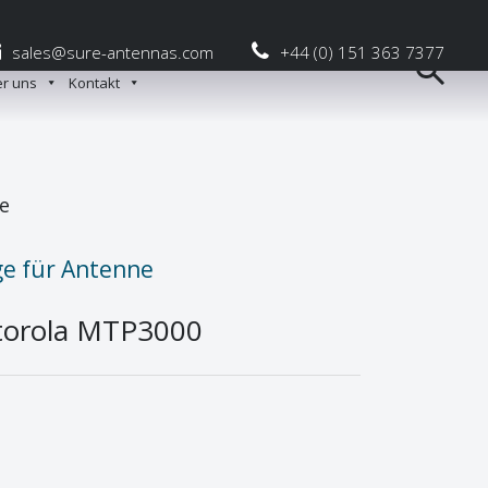
sales@sure-antennas.com
+44 (0) 151 363 7377
r uns
Kontakt
e
ge für Antenne
otorola MTP3000