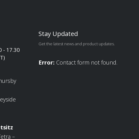
Stay Updated
Get the latest news and product updates.
0 - 17.30
ET)
Error:
Contact form not found.
hursby
eyside
tsitz
etra –