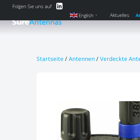
Folgen Sie uns auf
Aktuelles
A
English
▼
Deutsch
Main Navi
Startseite
/
Antennen
/
Verdeckte Ant